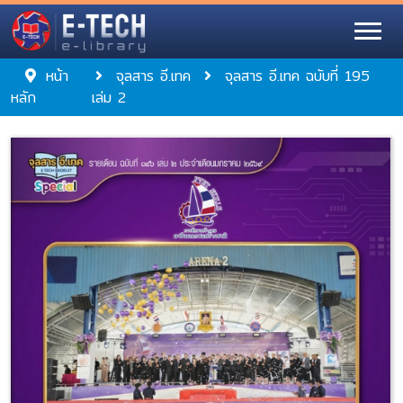
หน้า
จุลสาร อี.เทค
จุลสาร อี.เทค ฉบับที่ 195
หลัก
เล่ม 2