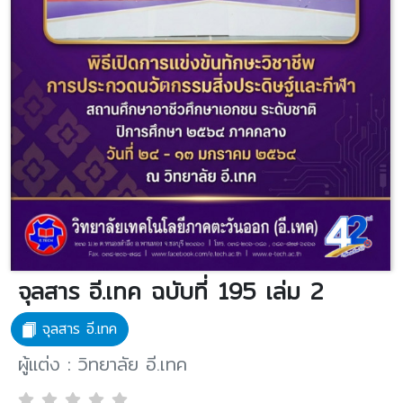
จุลสาร อี.เทค ฉบับที่ 195 เล่ม 2
จุลสาร อี.เทค
ผู้แต่ง : วิทยาลัย อี.เทค