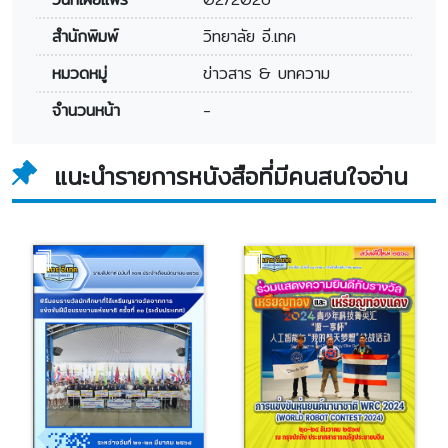
สำนักพิมพ์
วิทยาลัย อี.เทค
หมวดหมู่
ข่าวสาร & บทความ
จำนวนหน้า
-
แนะนำรายการหนังสือที่มีคนสนใจอ่าน