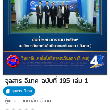
จุลสาร อี.เทค ฉบับที่ 195 เล่ม 1
จุลสาร อี.เทค
ผู้แต่ง : วิทยาลัย อี.เทค