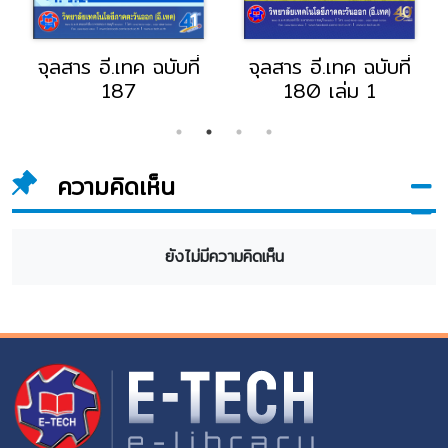
จุลสาร อี.เทค ฉบับที่
จุลสาร อี.เทค ฉบับที่
187
180 เล่ม 1
ความคิดเห็น
ยังไม่มีความคิดเห็น