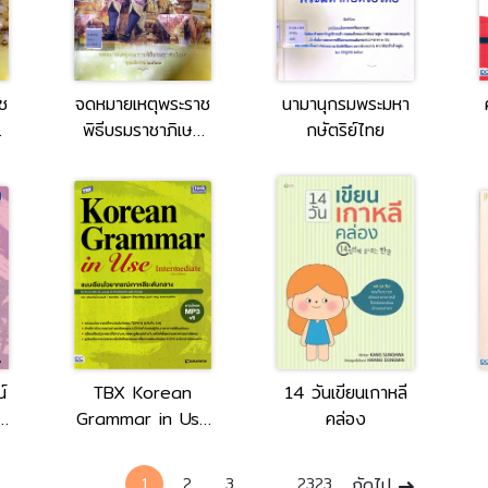
ช
จดหมายเหตุพระราช
นามานุกรมพระมหา
ก
พิธีบรมราชาภิเษก
กษัตริย์ไทย
๒
พุทธศักราช ๒๕๖๒
เล่ม 1
์
TBX Korean
14 วันเขียนเกาหลี
Grammar in Use
คล่อง
Intermediate
e
[thai edition] =
1
2
3
...
2323
ถัดไป