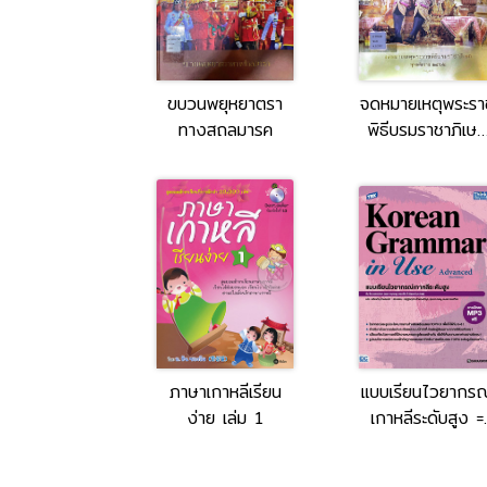
ขบวนพยุหยาตรา
จดหมายเหตุพระรา
ทางสถลมารค
พิธีบรมราชาภิเษ
พุทธศักราช ๒๕๖
เล่ม 2
ภาษาเกาหลีเรียน
แบบเรียนไวยากรณ
ง่าย เล่ม 1
เกาหลีระดับสูง =
TBX Korean
Grammar in Us