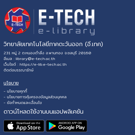
วิทยาลัยเทคโนโลยีภาคตะวันออก (อี.เทค)
231 หมู่ 2 ต.หนองตำลึง อ.พานทอง จ.ชลบุรี 20160
อีเมล :
library@e-tech.ac.th
เว็บไซต์ :
https://e-lib.e-tech.ac.th
ติดต่อบรรณารักษ์
นโยบาย
- นโยบายคุกกี้
- นโยบายการคุ้มครองข้อมูลส่วนบุคคล
- ข้อกำหนดและเงื่อนไข
ดาวน์โหลดใช้งานบนแอปพลิเคชัน