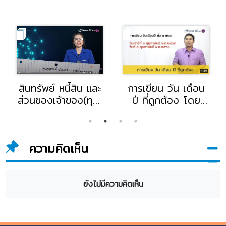
สินทรัพย์ หนี้สิน และ
การเขียน วัน เดือน
ส่วนของเจ้าของ(ทุน)
ปี ที่ถูกต้อง โดย
โดย อ.บุญยงค์
อ.สุเมธ โฉมรุ่ง
เปรมศรี อาจารย์
อาจารย์แผนกภาษา
แผนกการบัญชี
ไทย-สังคม วิทยาลัย
ความคิดเห็น
วิทยาลัยอี.เทค
อี.เทค
ยังไม่มีความคิดเห็น