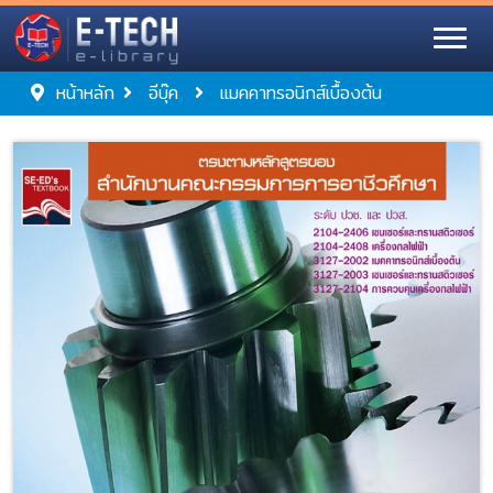
หน้าหลัก
อีบุ๊ค
แมคคาทรอนิกส์เบื้องต้น