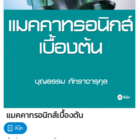
แมคคาทรอนิกส์เบื้องต้น
อีบุ๊ค