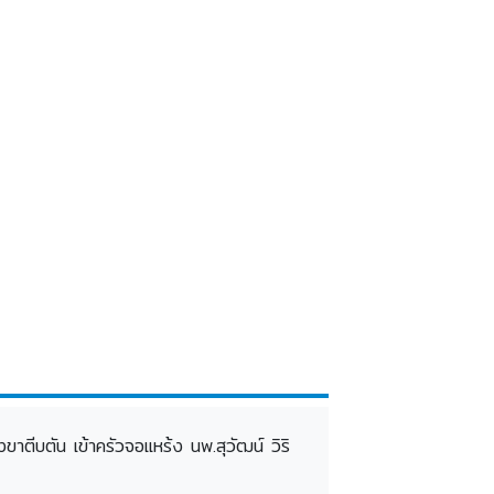
ขาตีบตัน เข้าครัวจอแหร้ง นพ.สุวัฒน์ วิริ