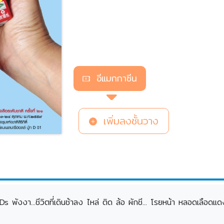
อีแมกกาซีน
เพิ่มลงชั้นวาง
พังงา...ชีวิตที่เดินช้าลง ไหล่ ติด ล้อ ผักชี... โรยหน้า หลอดเลือดแดง