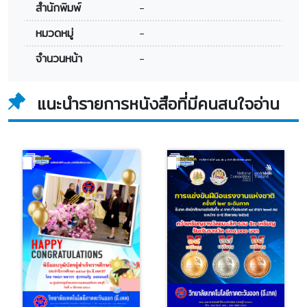
สำนักพิมพ์
-
หมวดหมู่
-
จำนวนหน้า
-
แนะนำรายการหนังสือที่มีคนสนใจอ่าน