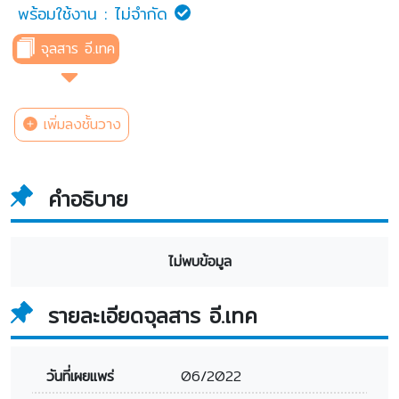
พร้อมใช้งาน :
ไม่จำกัด
จุลสาร อี.เทค
เพิ่มลงชั้นวาง
คำอธิบาย
ไม่พบข้อมูล
รายละเอียดจุลสาร อี.เทค
วันที่เผยแพร่
06/2022