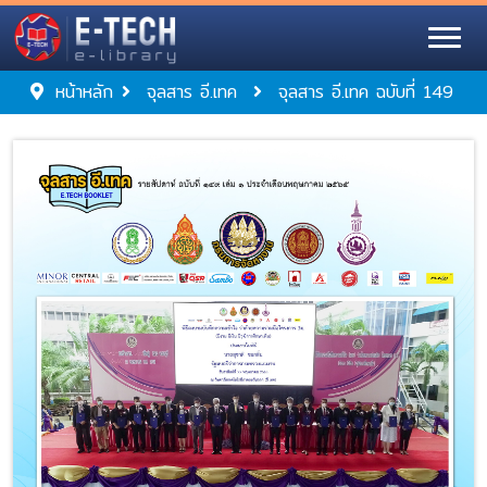
หน้าหลัก
จุลสาร อี.เทค
จุลสาร อี.เทค ฉบับที่ 149