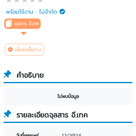
พร้อมใช้งาน :
ไม่จำกัด
จุลสาร อี.เทค
เพิ่มลงชั้นวาง
คำอธิบาย
ไม่พบข้อมูล
รายละเอียดจุลสาร อี.เทค
วันที่เผยแพร่
12/2024