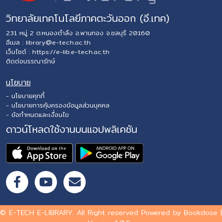
วิทยาลัยเทคโนโลยีภาคตะวันออก (อี.เทค)
231 หมู่ 2 ต.หนองตำลึง อ.พานทอง จ.ชลบุรี 20160
อีเมล :
library@e-tech.ac.th
เว็บไซต์ :
https://e-lib.e-tech.ac.th
ติดต่อบรรณารักษ์
นโยบาย
- นโยบายคุกกี้
- นโยบายการคุ้มครองข้อมูลส่วนบุคคล
- ข้อกำหนดและเงื่อนไข
ดาวน์โหลดใช้งานบนแอปพลิเคชัน
© E-TECH E-LIBRARY. All Right reserved Powered by Bookdose |