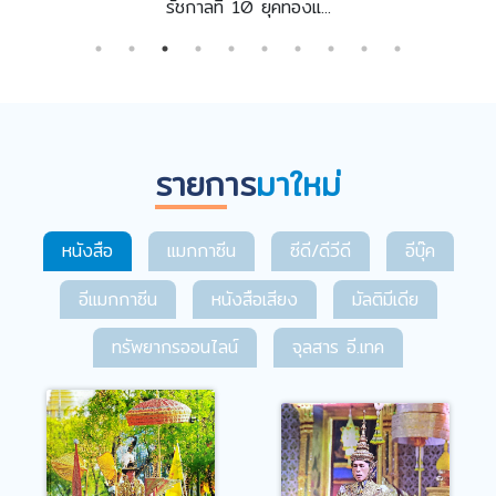
รัชกาลที่ 10 ยุคทองแ...
รายการ
มาใหม่
หนังสือ
แมกกาซีน
ซีดี/ดีวีดี
อีบุ๊ค
อีแมกกาซีน
หนังสือเสียง
มัลติมีเดีย
ทรัพยากรออนไลน์
จุลสาร อี.เทค