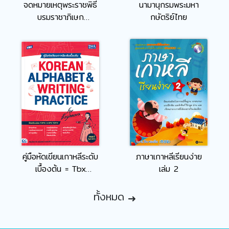
จดหมายเหตุพระราชพิธี
นามานุกรมพระมหา
บรมราชาภิเษก
กษัตริย์ไทย
พุทธศักราช ๒๕๖๒ เล่ม
1
คู่มือหัดเขียนเกาหลีระดับ
ภาษาเกาหลีเรียนง่าย
เบื้องต้น = Tbx
เล่ม 2
Korean Alphabet &
Writing Practice for
ทั้งหมด
Beginners