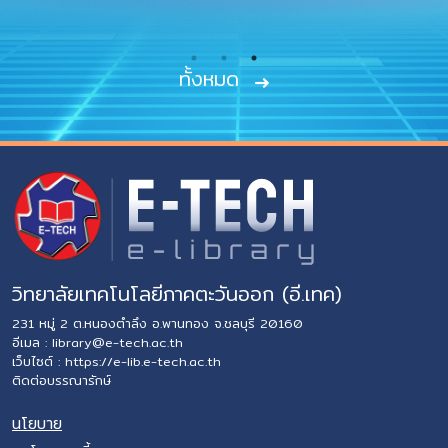
ทั้งหมด
วิทยาลัยเทคโนโลยีภาคตะวันออก (อี.เทค)
231 หมู่ 2 ต.หนองตำลึง อ.พานทอง จ.ชลบุรี 20160
อีเมล :
library@e-tech.ac.th
เว็บไซต์ :
https://e-lib.e-tech.ac.th
ติดต่อบรรณารักษ์
นโยบาย