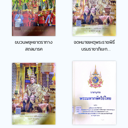
ขบวนพยุหยาตราทาง
จดหมายเหตุพระราชพิธี
สถลมารค
บรมราชาภิเษก
พุทธศักราช ๒๕๖๒ เล่ม
2