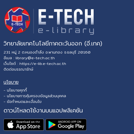
วิทยาลัยเทคโนโลยีภาคตะวันออก (อี.เทค)
231 หมู่ 2 ต.หนองตำลึง อ.พานทอง จ.ชลบุรี 20160
อีเมล :
library@e-tech.ac.th
เว็บไซต์ :
https://e-lib.e-tech.ac.th
ติดต่อบรรณารักษ์
นโยบาย
- นโยบายคุกกี้
- นโยบายการคุ้มครองข้อมูลส่วนบุคคล
- ข้อกำหนดและเงื่อนไข
ดาวน์โหลดใช้งานบนแอปพลิเคชัน