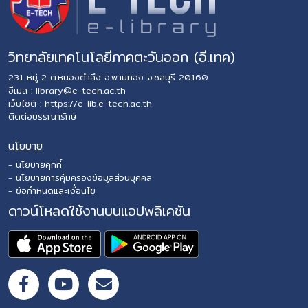
วิทยาลัยเทคโนโลยีภาคตะวันออก (อี.เทค)
231 หมู่ 2 ต.หนองตำลึง อ.พานทอง จ.ชลบุรี 20160
อีเมล :
library@e-tech.ac.th
เว็บไซต์ :
https://e-lib.e-tech.ac.th
ติดต่อบรรณารักษ์
นโยบาย
- นโยบายคุกกี้
- นโยบายการคุ้มครองข้อมูลส่วนบุคคล
- ข้อกำหนดและเงื่อนไข
ดาวน์โหลดใช้งานบนแอปพลิเคชัน