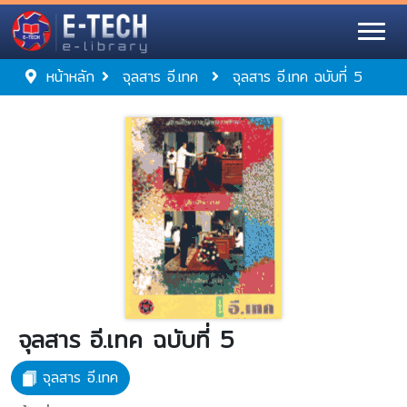
หน้าหลัก
จุลสาร อี.เทค
จุลสาร อี.เทค ฉบับที่ 5
จุลสาร อี.เทค ฉบับที่ 5
จุลสาร อี.เทค