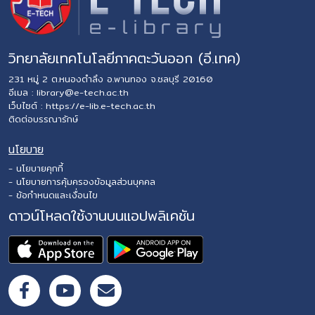
วิทยาลัยเทคโนโลยีภาคตะวันออก (อี.เทค)
231 หมู่ 2 ต.หนองตำลึง อ.พานทอง จ.ชลบุรี 20160
อีเมล :
library@e-tech.ac.th
เว็บไซต์ :
https://e-lib.e-tech.ac.th
ติดต่อบรรณารักษ์
นโยบาย
- นโยบายคุกกี้
- นโยบายการคุ้มครองข้อมูลส่วนบุคคล
- ข้อกำหนดและเงื่อนไข
ดาวน์โหลดใช้งานบนแอปพลิเคชัน