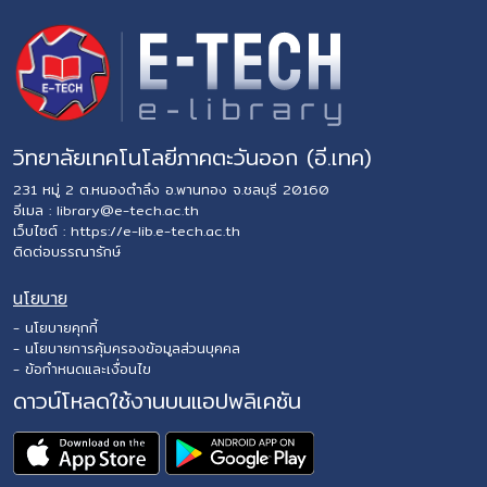
วิทยาลัยเทคโนโลยีภาคตะวันออก (อี.เทค)
231 หมู่ 2 ต.หนองตำลึง อ.พานทอง จ.ชลบุรี 20160
อีเมล :
library@e-tech.ac.th
เว็บไซต์ :
https://e-lib.e-tech.ac.th
ติดต่อบรรณารักษ์
นโยบาย
- นโยบายคุกกี้
- นโยบายการคุ้มครองข้อมูลส่วนบุคคล
- ข้อกำหนดและเงื่อนไข
ดาวน์โหลดใช้งานบนแอปพลิเคชัน