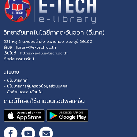
วิทยาลัยเทคโนโลยีภาคตะวันออก (อี.เทค)
231 หมู่ 2 ต.หนองตำลึง อ.พานทอง จ.ชลบุรี 20160
อีเมล :
library@e-tech.ac.th
เว็บไซต์ :
https://e-lib.e-tech.ac.th
ติดต่อบรรณารักษ์
นโยบาย
- นโยบายคุกกี้
- นโยบายการคุ้มครองข้อมูลส่วนบุคคล
- ข้อกำหนดและเงื่อนไข
ดาวน์โหลดใช้งานบนแอปพลิเคชัน