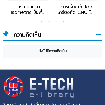
การเขียนแบบ
การเรียกใช้ Tool
Isometric ขั้นพื้น
เครื่องกัด CNC โดย
ฐานด้วยมือ โดย
อาจารย์ณรงค์ ไชย
อ.ธีระ กล่อมใจเสือ
มงคล อาจารย์แผนก
อาจารย์แผนกช่าง
ช่างเทคนิค
ความคิดเห็น
เทคนิคอุตสาหกรรม
อุตสาหกรรม
วิทยาลัยอี.เทค
วิทยาลัยอี.เทค
ยังไม่มีความคิดเห็น
วิทยาลัยเทคโนโลยีภาคตะวันออก (อี.เทค)