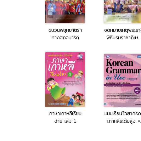
ขบวนพยุหยาตรา
จดหมายเหตุพระรา
ทางสถลมารค
พิธีบรมราชาภิเษ
พุทธศักราช ๒๕๖
เล่ม 2
ภาษาเกาหลีเรียน
แบบเรียนไวยากรณ
ง่าย เล่ม 1
เกาหลีระดับสูง =
TBX Korean
Grammar in Us