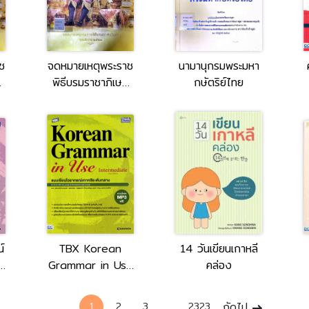
ช
จดหมายเหตุพระราช
นามานุกรมพระมหา
ก
พิธีบรมราชาภิเษก
กษัตริย์ไทย
๒
พุทธศักราช ๒๕๖๒
เล่ม 1
์
TBX Korean
14 วันเขียนเกาหลี
Grammar in Use
คล่อง
Intermediate
e
[thai edition] =
1
2
3
...
2323
ถัดไป