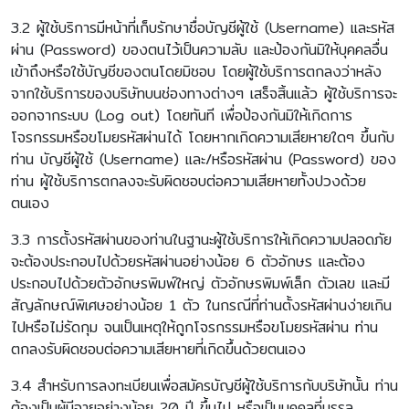
3.2 ผู้ใช้บริการมีหน้าที่เก็บรักษาชื่อบัญชีผู้ใช้ (Username) และรหัส
ผ่าน (Password) ของตนไว้เป็นความลับ และป้องกันมิให้บุคคลอื่น
เข้าถึงหรือใช้บัญชีของตนโดยมิชอบ โดยผู้ใช้บริการตกลงว่าหลัง
จากใช้บริการของบริษัทบนช่องทางต่างๆ เสร็จสิ้นแล้ว ผู้ใช้บริการจะ
ออกจากระบบ (Log out) โดยทันที เพื่อป้องกันมิให้เกิดการ
โจรกรรมหรือขโมยรหัสผ่านได้ โดยหากเกิดความเสียหายใดๆ ขึ้นกับ
ท่าน บัญชีผู้ใช้ (Username) และ/หรือรหัสผ่าน (Password) ของ
ท่าน ผู้ใช้บริการตกลงจะรับผิดชอบต่อความเสียหายทั้งปวงด้วย
ตนเอง
3.3 การตั้งรหัสผ่านของท่านในฐานะผู้ใช้บริการให้เกิดความปลอดภัย
จะต้องประกอบไปด้วยรหัสผ่านอย่างน้อย 6 ตัวอักษร และต้อง
ประกอบไปด้วยตัวอักษรพิมพ์ใหญ่ ตัวอักษรพิมพ์เล็ก ตัวเลข และมี
สัญลักษณ์พิเศษอย่างน้อย 1 ตัว ในกรณีที่ท่านตั้งรหัสผ่านง่ายเกิน
ไปหรือไม่รัดกุม จนเป็นเหตุให้ถูกโจรกรรมหรือขโมยรหัสผ่าน ท่าน
ตกลงรับผิดชอบต่อความเสียหายที่เกิดขึ้นด้วยตนเอง
3.4 สำหรับการลงทะเบียนเพื่อสมัครบัญชีผู้ใช้บริการกับบริษัทนั้น ท่าน
ต้องเป็นผู้มีอายุอย่างน้อย 20 ปี ขึ้นไป หรือเป็นบุคคลที่บรรลุ