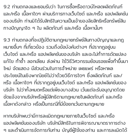
9.2 ท่านตกลงและยอมรับว่า ในการซื้อหรือดาวน์โหลดผลิตภัณฑ์
และ/หรือ เนื้อหาใดๆ ผ่านบริการทางเว็บไซต์ และ/หรือ แอปพลิเคชัน
ของบริษัท ท่านมิได้รับสิทธิในความเป็นเจ้าของลิขสิทธิหรือทรัพย์สิน
ทางปัญญาใด ๆ ใน ผลิตภัณฑ์ และ/หรือ เนื้อหานั้นๆ
9.3 ท่านตกลงที่จะปฏิบัติตามกฎหมายทรัพย์สินทางปัญญาและกฎ
หมายอื่นๆ ที่เกี่ยวข้อง รวมถึงข้อบังคับต่างๆ ที่ปรากฏอยู่บน
เว็บไซต์ และ/หรือ แอปพลิเคชันของบริษัท และจะไม่ทำการดัดแปลง
แก้ไข ทำซ้ำ ลอกเลียน ส่งผ่าน ใช้วิธีวิศวกรรมย้อนรอยเพื่อทำขึ้นมา
ใหม่ จัดแสดง มีส่วนร่วมในการจำหน่าย เผยแพร่ หรือหาผล
ประโยชน์ในเชิงพาณิชย์ไม่ว่าด้วยวิธีการใดๆ ซึ่งผลิตภัณฑ์ และ/
หรือ เนื้อหาใดๆ ที่ปรากฏอยู่บนเว็บไซต์ และ/หรือ แอปพลิเคชันของ
บริษัท ไม่ว่าทั้งหมดหรือแต่เพียงบางส่วน เว้นแต่จะรับอนุญาตโดย
ชัดแจ้งจากบริษัทหรือผู้มีสิทธิตามกฎหมายในผลิตภัณฑ์ และ/หรือ
เนื้อหาดังกล่าว หรือเป็นกรณีที่มีข้อยกเว้นตามกฎหมาย
หากบริษัทพบว่ามีการละเมิดกฎหมายภายในเว็บไซต์ และ/หรือ
แอปพลิเคชันของบริษัท บริษัทมีสิทธิในการพิจารณามาตราการต่าง
ๆ และดำเนินการจัดการกับท่าน บัญชีผู้ใช้ของท่าน และการละเมิดได้