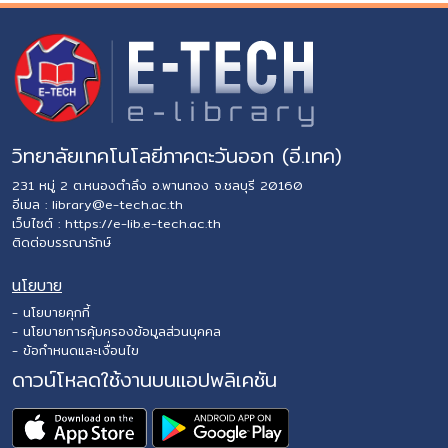
วิทยาลัยเทคโนโลยีภาคตะวันออก (อี.เทค)
231 หมู่ 2 ต.หนองตำลึง อ.พานทอง จ.ชลบุรี 20160
อีเมล :
library@e-tech.ac.th
เว็บไซต์ :
https://e-lib.e-tech.ac.th
ติดต่อบรรณารักษ์
นโยบาย
- นโยบายคุกกี้
- นโยบายการคุ้มครองข้อมูลส่วนบุคคล
- ข้อกำหนดและเงื่อนไข
ดาวน์โหลดใช้งานบนแอปพลิเคชัน