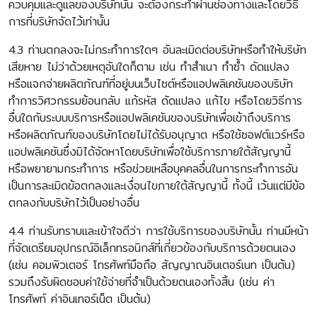
ควบคุมและดูแลของบริษัทนั้น จะต้องกระทำผ่านช่องทางและโดยวิธี
การที่บริษัทจัดไว้เท่านั้น
4.3 ท่านตกลงจะไม่กระทำการใดๆ อันละเมิดต่อบริษัทหรือทำให้บริษัท
เสียหาย ไม่ว่าด้วยเหตุอันใดก็ตาม เช่น ทำสำเนา ทำซ้ำ ดัดแปลง
หรือแจกจ่ายผลิตภัณฑ์ที่อยู่บนเว็บไซต์หรือแอปพลิเคชันของบริษัท
ทำการวิศวกรรมย้อนกลับ แก้รหัส ดัดแปลง แก้ไข หรือโดยวิธีการ
อื่นใดกับระบบบริการหรือแอปพลิเคชันของบริษัทเพื่อเข้าถึงบริการ
หรือผลิตภัณฑ์ของบริษัทโดยไม่ได้รับอนุญาต หรือใช้ซอฟต์แวร์หรือ
แอปพลิเคชันซึ่งมิได้จัดหาโดยบริษัทเพื่อใช้บริการภายใต้สัญญานี้
หรือพยายามกระทำการ หรือช่วยเหลือบุคคลอื่นในการกระทำการอัน
เป็นการละเมิดข้อตกลงและเงื่อนไขภายใต้สัญญานี้ ทั้งนี้ เว้นแต่มีข้อ
ตกลงกับบริษัทไว้เป็นอย่างอื่น
4.4 ท่านรับทราบและเข้าใจดีว่า การใช้บริการของบริษัทนั้น ท่านมีหน้า
ที่จัดเตรียมอุปกรณ์อิเล็กทรอนิกส์ที่เกี่ยวข้องกับบริการด้วยตนเอง
(เช่น คอมพิวเตอร์ โทรศัพท์มือถือ สัญญาณอินเตอร์เนท เป็นต้น)
รวมถึงรับผิดชอบค่าใช้จ่ายที่จำเป็นด้วยตนเองทั้งสิ้น (เช่น ค่า
โทรศัพท์ ค่าอินเทอร์เน็ต เป็นต้น)