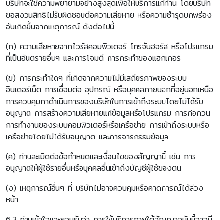
บริษัทจะใช้ความพยายามอย่างสูงสุดเพื่อให้บริการแก่ท่าน โดยบริษัท
ขอสงวนสิทธิไม่รับผิดชอบต่อความเสียหาย หรือความชำรุดบกพร่อง
อันเกิดขึ้นจากเหตุการณ์ ดังต่อไปนี้
(ก) ความเสียหายจากไวรัสคอมพิวเตอร์ โทรจันฮอร์ส หรือโปรแกรม
ที่เป็นอันตรายอื่นๆ และการโจมตี การกระทำของแฮกเกอร์
(ข) การกระทำใดๆ ที่เกิดจากความไม่มีเสถียรภาพของระบบ
อินเตอร์เน็ต การเชื่อมต่อ อุปกรณ์ หรือบุคคลภายนอกที่อยู่นอกเหนือ
การควบคุมกาดำเนินการของบริษัทในการเข้าถึงระบบโดยไม่ได้รับ
อนุญาต การสร้างความเสียหายแก่ข้อมูลหรือโปรแกรม การก่อกวน
การทำงานของระบบคอมพิวเตอร์หรือเครือข่าย การเข้าถึงระบบหรือ
เครือข่ายโดยไม่ได้รับอนุญาต และการจารกรรมข้อมูล
(ค) ท่านละเมิดต่อข้อกำหนดและเงื่อนไขของสัญญานี้ เช่น การ
อนุญาตให้ผู้ใช้รายอื่นหรือบุคคลอื่นเข้าถึงบัญชีผู้ใช้ของตน
(ง) เหตุการณ์อื่นๆ ที่ บริษัทไม่อาจควบคุมหรือคาดการณ์ได้ล่วง
หน้า
6.3 ท่านเข้าใจและยอมรับว่า การใช้บริการภายใต้สัญญาฉบับนี้อาจมี