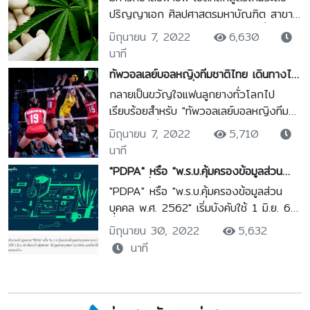
ปริญญาเอก ศิลปศาสตรมหาบัณฑิต สาขา
วิชา กัญชาศาสตร์และพืชสมุนไพรเพื่อการ
มิถุนายน 7, 2022
6,630
พัฒนาท้องถิ่น ซึ่งเป็นการเรียนรู้ครบวงจร
นาที
แห่งแรกในประเทศไทย ให้เป็นผู้มีความรู้
ทัพวอลเลย์บอลหญิงทีมชาติไทย เดินทางไป
ความเข้าใจ ความเชี่ยวชาญทางวิชาการ
แข่งขันรายการ เนชั่นส์ ลีก 2022 สัปดาห์
กลายเป็นขวัญใจแฟนลูกยางทั่วโลกไป
ด้านการบริหารจัดการและวางแผนเชิง
แรก ที่กรุงอังการา ประเทศตุรเคีย เมื่อช่วง
เรียบร้อยสำหรับ "ทัพวอลเลย์บอลหญิงทีม
นโยบายระดับองค์กร การประยุกต์ใช้ความรู้
สัปดาห์ที่ผ่านมา
ชาติไทย" ที่เดินทางไปแข่งขันรายการ เนชั่นส์
เพื่อพัฒนาศักยภาพของตนเอง และเพื่อ
มิถุนายน 7, 2022
5,710
ลีก 2022 สัปดาห์แรก ที่กรุงอังการา ประ
พัฒนาท้องถิ่นในทุกระดับให้สามารถพึ่งพา
นาที
เทศตุรเคีย เมื่อช่วงสัปดาห์ที่ผ่านมา โดย
ตนเองได้ อย่างเหมาะสม สอดคล้องกับ
"PDPA" หรือ "พ.ร.บ.คุ้มครองข้อมูลส่วน
ตลอดการแข่งขันทั้ง 4 นัด ที่ผ่านมา แฟนๆ
บริบทที่เปลี่ยนแปลงของสังคมโลก
บุคคล" เริ่ม 1 มิ.ย. คุ้มครองอะไรบ้าง ?
"PDPA" หรือ "พ.ร.บ.คุ้มครองข้อมูลส่วน
ชาวไทยที่ไปใช้ชีวิตในต่างแดน และ กอง
บุคคล พ.ศ. 2562" เริ่มบังคับใช้ 1 มิ.ย. 65
เชียร์เจ้าถิ่นต่างพร้อมใจกันส่งเสียงเชียร์
ซึ่งเป็นแนวทางในการปกป้องสิทธิข้อมูลส่วน
"นักตบลูกยางสาวไทย" กันอย่างพร้อม
มิถุนายน 30, 2022
5,632
บุคคลในระดับสากล "กรุงเทพธุรกิจออนไลน์"
เพรียง สร้างความแปลกใจให้กับสื่อต่างชาติ
นาที
พาไปทำความรู้จักหลักเกณฑ์เบื้องต้นของ
PDPA ที่เกี่ยวข้องกับข้อมูลส่วนบุคคลของ
ทุกคนนับจากที่เริ่มใช้กฎหมาย