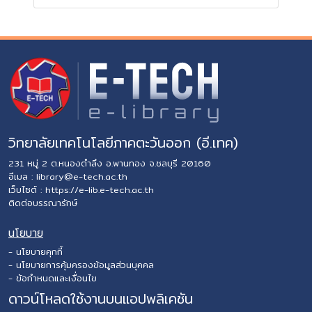
วิทยาลัยเทคโนโลยีภาคตะวันออก (อี.เทค)
231 หมู่ 2 ต.หนองตำลึง อ.พานทอง จ.ชลบุรี 20160
อีเมล :
library@e-tech.ac.th
เว็บไซต์ :
https://e-lib.e-tech.ac.th
ติดต่อบรรณารักษ์
นโยบาย
- นโยบายคุกกี้
- นโยบายการคุ้มครองข้อมูลส่วนบุคคล
- ข้อกำหนดและเงื่อนไข
ดาวน์โหลดใช้งานบนแอปพลิเคชัน