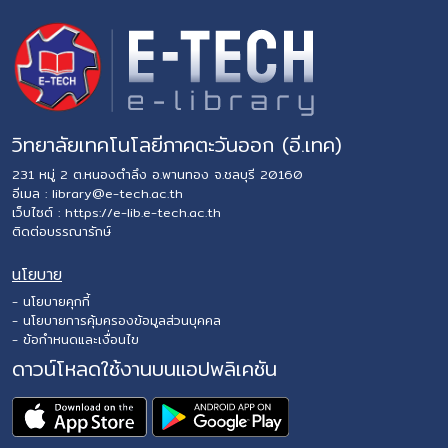
วิทยาลัยเทคโนโลยีภาคตะวันออก (อี.เทค)
231 หมู่ 2 ต.หนองตำลึง อ.พานทอง จ.ชลบุรี 20160
อีเมล :
library@e-tech.ac.th
เว็บไซต์ :
https://e-lib.e-tech.ac.th
ติดต่อบรรณารักษ์
นโยบาย
- นโยบายคุกกี้
- นโยบายการคุ้มครองข้อมูลส่วนบุคคล
- ข้อกำหนดและเงื่อนไข
ดาวน์โหลดใช้งานบนแอปพลิเคชัน