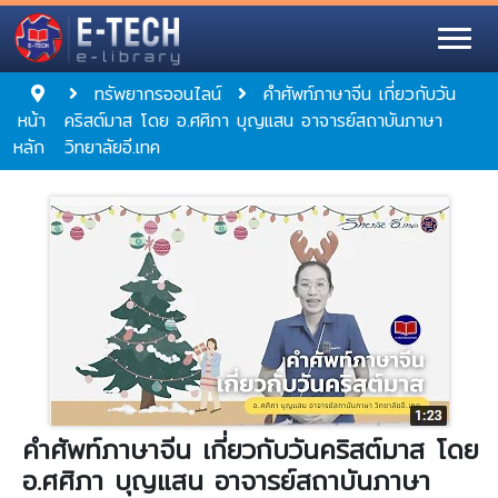
ทรัพยากรออนไลน์
คำศัพท์ภาษาจีน เกี่ยวกับวัน
หน้า
คริสต์มาส โดย อ.ศศิภา บุญแสน อาจารย์สถาบันภาษา
หลัก
วิทยาลัยอี.เทค
คำศัพท์ภาษาจีน เกี่ยวกับวันคริสต์มาส โดย
อ.ศศิภา บุญแสน อาจารย์สถาบันภาษา