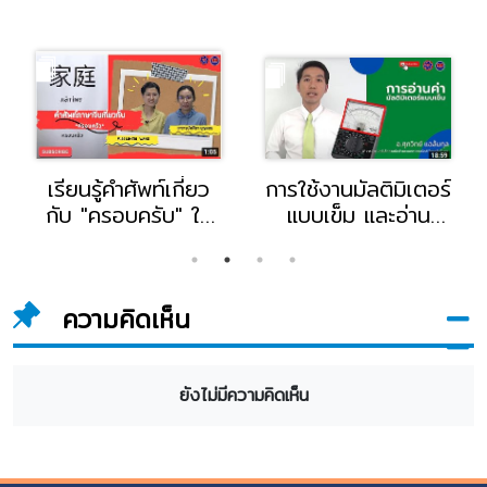
เรียนรู้คำศัพท์เกี่ยว
การใช้งานมัลติมิเตอร์
กับ "ครอบครับ" ใน
แบบเข็ม และอ่าน
ภาษาจีน โดย Miss
สเกลแรงดัน DC
LINGBI WANG และ
มิเตอร์ โดย อาจารย์
อาจารย์ ศศิภา บุญ
ศุภวิทย์ แฉล้มกุล
ความคิดเห็น
แสน อาจารย์ สถาบัน
หัวหน้าแผนกอิเลก
ภาษา อาจารย์แผนก
ทรอนิกส์ วิทยาลัย
สถาบันภาษา
อี.เทค -
วิทยาลัยอี.เทค
ยังไม่มีความคิดเห็น