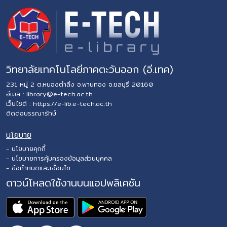
วิทยาลัยเทคโนโลยีภาคตะวันออก (อี.เทค)
231 หมู่ 2 ต.หนองตำลึง อ.พานทอง จ.ชลบุรี 20160
อีเมล :
library@e-tech.ac.th
เว็บไซต์ :
https://e-lib.e-tech.ac.th
ติดต่อบรรณารักษ์
นโยบาย
- นโยบายคุกกี้
- นโยบายการคุ้มครองข้อมูลส่วนบุคคล
- ข้อกำหนดและเงื่อนไข
ดาวน์โหลดใช้งานบนแอปพลิเคชัน