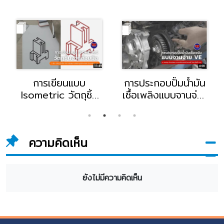
การเขียนแบบ
การประกอบปั๊มน้ำมัน
Isometric วัตถุชิ้น
เชื้อเพลิงแบบจานจ่าย
งานด้วยมือ โดย
VE โดย อ.ศรายุทธ
อ.ธีระ กล่อมใจเสือ
ประสพผล อาจารย์
อาจารย์แผนกช่าง
แผนกช่างยนต์
ความคิดเห็น
เทคนิคอุตสาหกรรม
วิทยาลัยอี.เทค
วิทยาลัยอี.เทค
ยังไม่มีความคิดเห็น