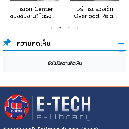
การเซท Center
วิธีการตรวจเช็ค
ของชิ้นงานให้ตรงกับ
Overload Relay
Center ของเครื่อง
โดย อ.ธนาทรัพย์
CNC โดยอาจารย์
สุวรรณลักษณ์
ณรงค์ ไชยมงคล
อาจารย์แผนกช่างไฟ
ความคิดเห็น
อาจารย์แผนกช่าง
ฟ้า วิทยาลัยอี.เทค
เทคนิคอุตสาหกรรม
วิทยาลัยอี.เทค
ยังไม่มีความคิดเห็น