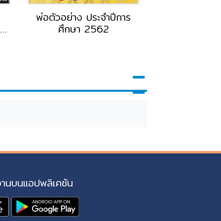
พ่อตัวอย่าง ประจำปีการ
ทำความรู้จัก รถ
ร
ศึกษา 2562
กี่ประ
ก
า
ค
งานบนแอปพลิเคชัน