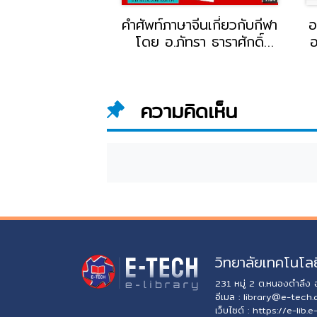
 7 ประเภทที่
คำศัพท์ภาษาจีนเกี่ยวกับกีฬา
อ
 โดย อ.กมล อุ่น
โดย อ.ภัทรา ธาราศักดิ์
อ
าจารย์แผนกการ
อาจารย์สถาบันภาษา
แ
ทยาลัยอี.เทค
วิทยาลัยอี.เทค
ความคิดเห็น
วิทยาลัยเทคโนโลย
231 หมู่ 2 ต.หนองตำลึง
อีเมล :
library@e-tech.
เว็บไซต์ :
https://e-lib.e