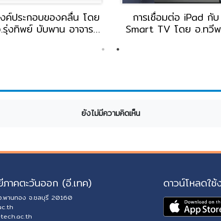
งค์ประกอบของคลื่น โดย
การเชื่อมต่อ iPad กับ
.รุ่งทิพย์ บับพาน อาจารย์
Smart TV โดย อ.ทวีพ
ผนกวิทย์-คณิต วิทยาลัย
รอดคำแหง อาจารย์แผน
อี.เทค
อิเล็กทรอนิกส์ และเมคค
ทรอนิกส์ วิทยาลัยอี.เท
ยังไม่มีความคิดเห็น
ีภาคตะวันออก (อี.เทค)
ดาวน์โหลดใช้
 อ.พานทอง จ.ชลบุรี 20160
ac.th
-tech.ac.th