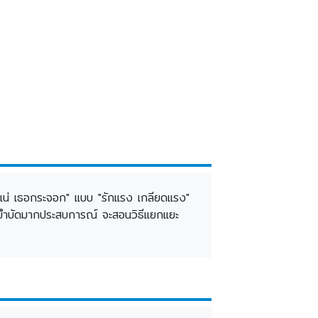
ันสิแน่ เธอกระจอก" แบบ "รักแรง เกลียดแรง"
นักบำบัดมากประสบการณ์ จะสอนวิธีแยกแยะ