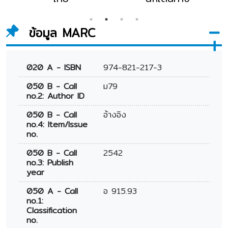
ข้อมูล MARC
020 A - ISBN
974-821-217-3
050 B - Call
ม79
no.2: Author ID
050 B - Call
อ้างอิง
no.4: Item/Issue
no.
050 B - Call
2542
no.3: Publish
year
050 A - Call
อ 915.93
no.1:
Classification
no.