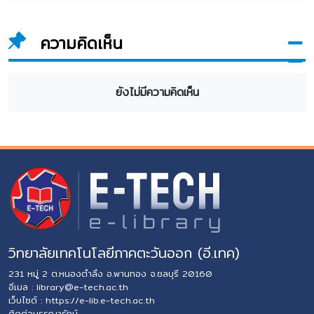
ความคิดเห็น
ยังไม่มีความคิดเห็น
วิทยาลัยเทคโนโลยีภาคตะวันออก (อี.เทค)
231 หมู่ 2 ต.หนองตำลึง อ.พานทอง จ.ชลบุรี 20160
อีเมล :
library@e-tech.ac.th
เว็บไซต์ :
https://e-lib.e-tech.ac.th
ติดต่อบรรณารักษ์