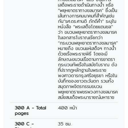
เสด็จพระราชดำเนินทางน้ำ หรือ
“พยุหยาตราทางชลมารค” ซึ่งเป็น
เส้นทางการคมนาคมที่สำคัญเช่น
กัน“รศ.ดร.ศานติ ภักดีคำ” ระบุใน
หนังสือ “พระเสด็จโดยแดนชล”
ว่า ขบวนพยุหยาตราทางชลมารค
ในเอกสารโบราณเรียกว่า
“กระบวนพยุหยาตราทางชลมารค”
หมายถึง ขบวนแห่เสด็จฯ ทางน้ำ
ด้วยเรือพระราชพิธี โดยจะมี
ลักษณะขบวนเรือตามการยาตรา
กระบวนทัพเรือในสมัยโบราณ ดัง
ที่ปรากฏหลักฐานในพระราช
พงศาวดารกรุงศรีอยุธยา หรือใน
บันทึกของชาวตะวันตก รวมทั้ง
สมุดภาพจิตรกรรมขบวน
พยุหยาตราเพชรพวงทางชลมารค
สมัยสมเด็จพระนารายณ์มหาราช
300 A - Total
400 หน้า
pages
300 C -
35 ซม.