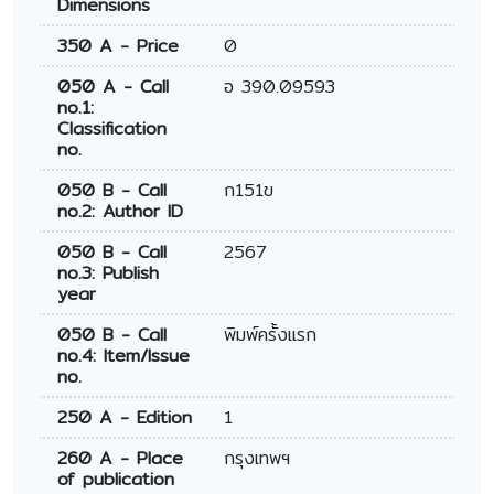
Dimensions
350 A - Price
0
050 A - Call
อ 390.09593
no.1:
Classification
no.
050 B - Call
ก151ข
no.2: Author ID
050 B - Call
2567
no.3: Publish
year
050 B - Call
พิมพ์ครั้งแรก
no.4: Item/Issue
no.
250 A - Edition
1
260 A - Place
กรุงเทพฯ
of publication