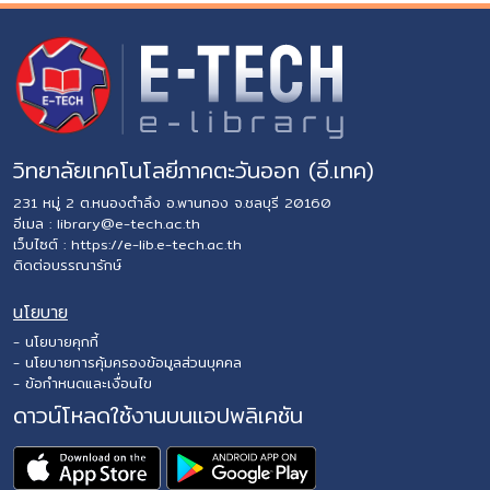
วิทยาลัยเทคโนโลยีภาคตะวันออก (อี.เทค)
231 หมู่ 2 ต.หนองตำลึง อ.พานทอง จ.ชลบุรี 20160
อีเมล :
library@e-tech.ac.th
เว็บไซต์ :
https://e-lib.e-tech.ac.th
ติดต่อบรรณารักษ์
นโยบาย
- นโยบายคุกกี้
- นโยบายการคุ้มครองข้อมูลส่วนบุคคล
- ข้อกำหนดและเงื่อนไข
ดาวน์โหลดใช้งานบนแอปพลิเคชัน