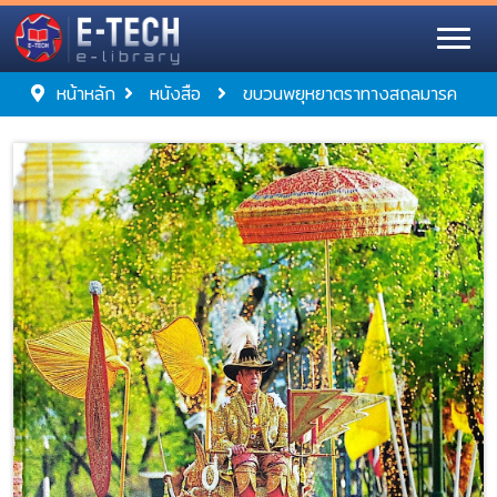
หน้าหลัก
หนังสือ
ขบวนพยุหยาตราทางสถลมารค