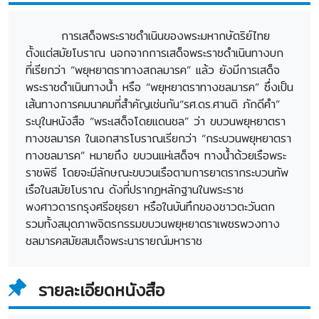
การเสด็จพระราชดำเนินของพระมหากษัตริย์ไทย
ตั้งแต่สมัยโบราณ นอกจากการเสด็จพระราชดำเนินทางบก
ที่เรียกว่า “พยุหยาตราทางสถลมารค” แล้ว ยังมีการเสด็จ
พระราชดำเนินทางน้ำ หรือ “พยุหยาตราทางชลมารค” ซึ่งเป็น
เส้นทางการคมนาคมที่สำคัญเช่นกัน“รศ.ดร.ศานติ ภักดีคำ”
ระบุในหนังสือ “พระเสด็จโดยแดนชล” ว่า ขบวนพยุหยาตรา
ทางชลมารค ในเอกสารโบราณเรียกว่า “กระบวนพยุหยาตรา
ทางชลมารค” หมายถึง ขบวนแห่เสด็จฯ ทางน้ำด้วยเรือพระ
ราชพิธี โดยจะมีลักษณะขบวนเรือตามการยาตรากระบวนทัพ
เรือในสมัยโบราณ ดังที่ปรากฏหลักฐานในพระราช
พงศาวดารกรุงศรีอยุธยา หรือในบันทึกของชาวตะวันตก
รวมทั้งสมุดภาพจิตรกรรมขบวนพยุหยาตราเพชรพวงทาง
ชลมารคสมัยสมเด็จพระนารายณ์มหาราช
รายละเอียดหนังสือ