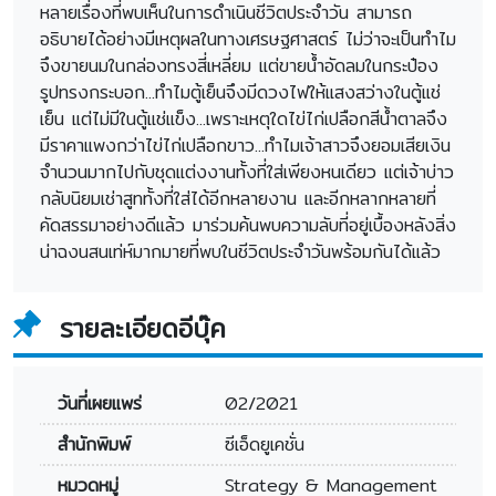
หลายเรื่องที่พบเห็นในการดำเนินชีวิตประจำวัน สามารถ
อธิบายได้อย่างมีเหตุผลในทางเศรษฐศาสตร์ ไม่ว่าจะเป็นทำไม
จึงขายนมในกล่องทรงสี่เหลี่ยม แต่ขายน้ำอัดลมในกระป๋อง
รูปทรงกระบอก...ทำไมตู้เย็นจึงมีดวงไฟให้แสงสว่างในตู้แช่
เย็น แต่ไม่มีในตู้แช่แข็ง...เพราะเหตุใดไข่ไก่เปลือกสีน้ำตาลจึง
มีราคาแพงกว่าไข่ไก่เปลือกขาว...ทำไมเจ้าสาวจึงยอมเสียเงิน
จำนวนมากไปกับชุดแต่งงานทั้งที่ใส่เพียงหนเดียว แต่เจ้าบ่าว
กลับนิยมเช่าสูททั้งที่ใส่ได้อีกหลายงาน และอีกหลากหลายที่
คัดสรรมาอย่างดีแล้ว มาร่วมค้นพบความลับที่อยู่เบื้องหลังสิ่ง
น่าฉงนสนเท่ห์มากมายที่พบในชีวิตประจำวันพร้อมกันได้แล้ว
รายละเอียดอีบุ๊ค
วันที่เผยแพร่
02/2021
สำนักพิมพ์
ซีเอ็ดยูเคชั่น
หมวดหมู่
Strategy & Management