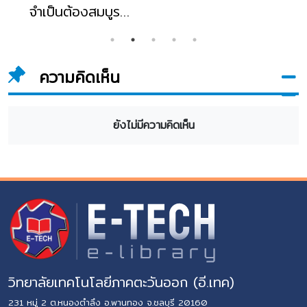
จำเป็นต้องสมบูรณ์
แบบ
ความคิดเห็น
ยังไม่มีความคิดเห็น
วิทยาลัยเทคโนโลยีภาคตะวันออก (อี.เทค)
231 หมู่ 2 ต.หนองตำลึง อ.พานทอง จ.ชลบุรี 20160