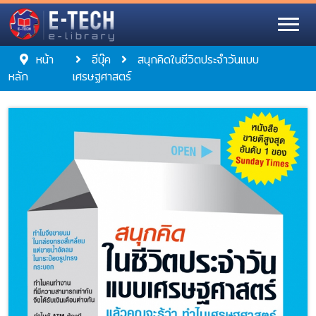
หน้า
อีบุ๊ค
สนุกคิดในชีวิตประจำวันแบบ
หลัก
เศรษฐศาสตร์