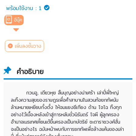
พร้อมใช้งาน :
1
อีบุ๊ค
เพิ่มลงชั้นวาง
คำอธิบาย
กวนอู, เตียวหุย สิ้นบุญอย่างน่าเศร้า เล่าปี่พี่ใหญ่
ละทิ้งความสุขของราษฎรเพื่อคำสาบานในสวนท้อยกทัพนับ
ล้านหมายเหยียบกั๋งตั๋ง ให้จมแยงซีเกียง ด้าน โจโฉ ทิ้งทุก
อย่างไว้เบื้องหลังเข้าสู่การหลับชั่วนิรันดร์ โจผี ผู้ลูกครอง
อำนาจเนรเทศเหี้ยนเต้ขึ้นครองเป็นกษัตริย์ ชะตาราชวงศ์ฮั่น
จะเป็นอย่างไร ฉบับหน้าพบกับการยกทัพเพื่อล้างแค้นของเล่า