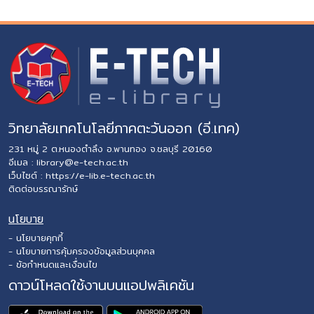
วิทยาลัยเทคโนโลยีภาคตะวันออก (อี.เทค)
231 หมู่ 2 ต.หนองตำลึง อ.พานทอง จ.ชลบุรี 20160
อีเมล :
library@e-tech.ac.th
เว็บไซต์ :
https://e-lib.e-tech.ac.th
ติดต่อบรรณารักษ์
นโยบาย
- นโยบายคุกกี้
- นโยบายการคุ้มครองข้อมูลส่วนบุคคล
- ข้อกำหนดและเงื่อนไข
ดาวน์โหลดใช้งานบนแอปพลิเคชัน