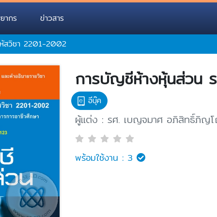
พยากร
ข่าวสาร
 รหัสวิชา 2201-2002
การบัญชีห้างหุ้นส่วน
อีบุ๊ค
ผู้แต่ง : รศ. เบญจมาศ อภิสิทธิ์ภิญ
พร้อมใช้งาน :
3