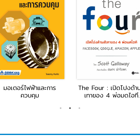
1 (รหัสวิชา
แมคคาทรอนิกส์เบื้องต้น
กล
003)
Mec