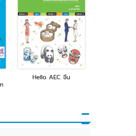
Hello AEC จีน
TOEIC ปัง!
on
เป๊ะ!