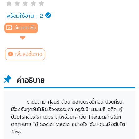
พร้อมใช้งาน :
2
อีแมกกาซีน
เพิ่มลงชั้นวาง
คำอธิบาย
ฆ่าตัวตาย ก่อนฆ่าตัวตายอ่านตรงนี้ก่อน ปวดศีรษะ
เรื้องรังทุกวันไม่ใช่เรื่องธรรมดา ครูรัชนี แมนเมธี อดีต...ผู้
ป่วยโรคซึมเศร้า เติมธาตุไฟช่วยไล่หวัด ไม่ละเมิดสิทธิ์ไม่ผิ
ดกฏหมาย ใช้ Social Media อย่างไร ต้นเหตุมะเร็งตับไต
ไส้พุง