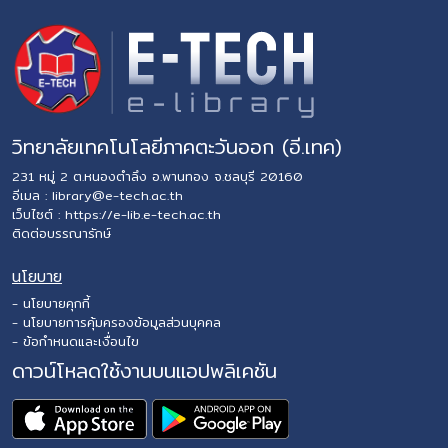
วิทยาลัยเทคโนโลยีภาคตะวันออก (อี.เทค)
231 หมู่ 2 ต.หนองตำลึง อ.พานทอง จ.ชลบุรี 20160
อีเมล :
library@e-tech.ac.th
เว็บไซต์ :
https://e-lib.e-tech.ac.th
ติดต่อบรรณารักษ์
นโยบาย
- นโยบายคุกกี้
- นโยบายการคุ้มครองข้อมูลส่วนบุคคล
- ข้อกำหนดและเงื่อนไข
ดาวน์โหลดใช้งานบนแอปพลิเคชัน