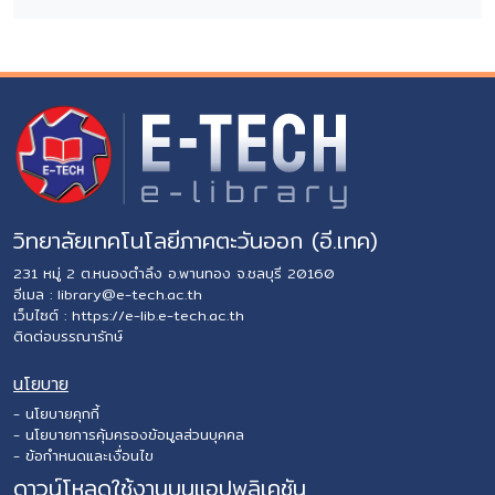
วิทยาลัยเทคโนโลยีภาคตะวันออก (อี.เทค)
231 หมู่ 2 ต.หนองตำลึง อ.พานทอง จ.ชลบุรี 20160
อีเมล :
library@e-tech.ac.th
เว็บไซต์ :
https://e-lib.e-tech.ac.th
ติดต่อบรรณารักษ์
นโยบาย
- นโยบายคุกกี้
- นโยบายการคุ้มครองข้อมูลส่วนบุคคล
- ข้อกำหนดและเงื่อนไข
ดาวน์โหลดใช้งานบนแอปพลิเคชัน