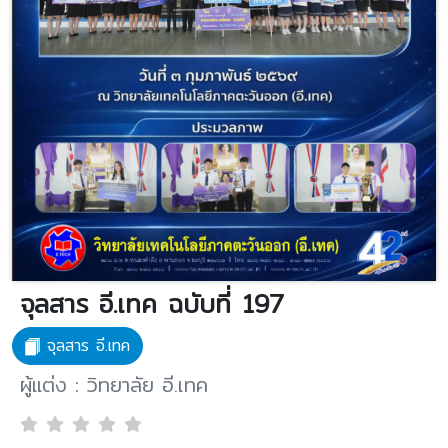
จุลสาร อี.เทค ฉบับที่ 197
จุลสาร อี.เทค
ผู้แต่ง : วิทยาลัย อี.เทค