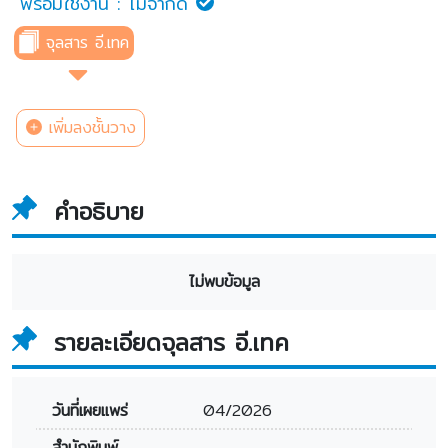
พร้อมใช้งาน :
ไม่จำกัด
จุลสาร อี.เทค
เพิ่มลงชั้นวาง
คำอธิบาย
ไม่พบข้อมูล
รายละเอียดจุลสาร อี.เทค
วันที่เผยแพร่
04/2026
สำนักพิมพ์
-