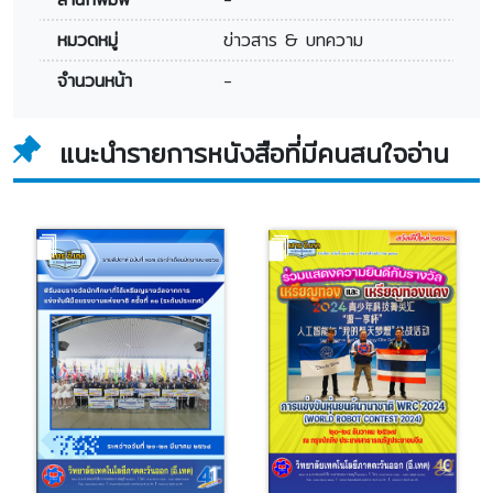
หมวดหมู่
ข่าวสาร & บทความ
จำนวนหน้า
-
แนะนำรายการหนังสือที่มีคนสนใจอ่าน