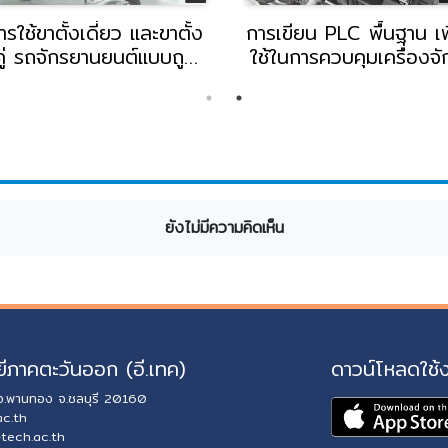
ารใช้ขาตั้งเดี่ยว และขาตั้ง
การเขียน PLC พื้นฐาน เพ
คู่ รถจักรยานยนต์แบบถูก
ใช้ในการควบคุมเครื่องจั
วิธี โดย อ.ฐานันดร วิชา
ในโรงงานอุตสาหกรรม
สอน, อ.นรินทร คำวัง
โดย อ.จิราภรณ์ เชื้ออ่า
อาจารย์แผนกช่างยนต์
อาจารย์แผนกช่างไฟฟ้า
วิทยาลัยอี.เทค
วิทยาลัยอี.เทค
ยังไม่มีความคิดเห็น
ีภาคตะวันออก (อี.เทค)
ดาวน์โหลดใช้
 อ.พานทอง จ.ชลบุรี 20160
ac.th
-tech.ac.th