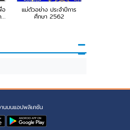
ื่อ
แม่ตัวอย่าง ประจำปีการ
การแลกเปลี่ยนเ
กร
ศึกษา 2562
ประเทศ โดย อ.
ธุมวดี อาจาร
ว
บัญชี วิทยาล
งานบนแอปพลิเคชัน