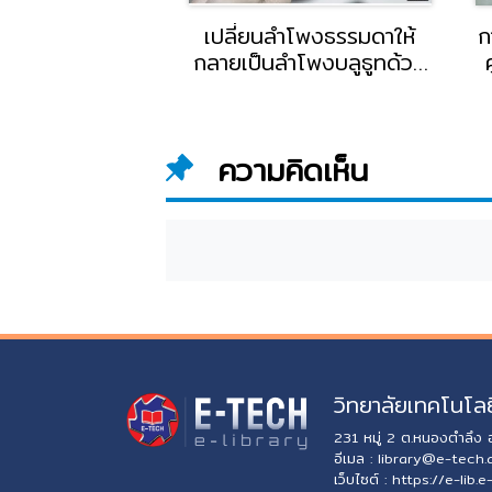
รคำนวณหาจุดคุ้ม
เปลี่ยนลำโพงธรรมดาให้
ก
eak Even Point
กลายเป็นลำโพงบลูธูทด้วย
ันวิสาข์ พัฒน
ชุดโมดูลบลูธูท โดย อ.พนัส
อาจารย์แผนกการ
บุปผา อาจารย์แผนกช่าง
ิทยาลัยอี.เทค
อิเล็กทรอนิกส์ และเมคคา
ความคิดเห็น
ทรอนิกส์ วิทยาลัยอี.เทค
วิทยาลัยเทคโนโลย
231 หมู่ 2 ต.หนองตำลึง
อีเมล :
library@e-tech.
เว็บไซต์ :
https://e-lib.e