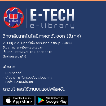
วิทยาลัยเทคโนโลยีภาคตะวันออก (อี.เทค)
231 หมู่ 2 ต.หนองตำลึง อ.พานทอง จ.ชลบุรี 20160
อีเมล :
library@e-tech.ac.th
เว็บไซต์ :
https://e-lib.e-tech.ac.th
ติดต่อบรรณารักษ์
นโยบาย
- นโยบายคุกกี้
- นโยบายการคุ้มครองข้อมูลส่วนบุคคล
- ข้อกำหนดและเงื่อนไข
ดาวน์โหลดใช้งานบนแอปพลิเคชัน