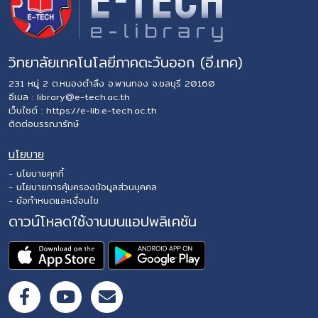
วิทยาลัยเทคโนโลยีภาคตะวันออก (อี.เทค)
231 หมู่ 2 ต.หนองตำลึง อ.พานทอง จ.ชลบุรี 20160
อีเมล :
library@e-tech.ac.th
เว็บไซต์ :
https://e-lib.e-tech.ac.th
ติดต่อบรรณารักษ์
นโยบาย
- นโยบายคุกกี้
- นโยบายการคุ้มครองข้อมูลส่วนบุคคล
- ข้อกำหนดและเงื่อนไข
ดาวน์โหลดใช้งานบนแอปพลิเคชัน