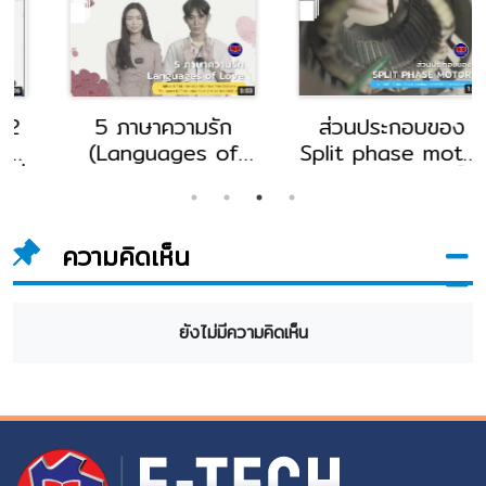
5 ภาษาความรัก
ส่วนประกอบของ
(Languages of
Split phase motor
Love) โดย
โดย อ.กิตติศักดิ์
Mr.Noran Mani
นันทปรีดา อาจารย์
Domini Gonzaga
แผนกช่างไฟฟ้า
ความคิดเห็น
อาจารย์แผนกสถาบัน
วิทยาลัยอี.เทค
ภาษา วิทยาลัยอี.เทค
ยังไม่มีความคิดเห็น