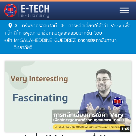
ทรัพยากรออนไลน์
การหลีกเลี่ยงใช้คำว่า Very เพื่อ
หน้า
ให้การพูดภาษาอังกฤษดูสละสลวยมากขึ้น โดย
หลัก
Mr.SALAHEDDINE GUEDREZ อาจารย์สถาบันภาษา
วิทยาลัยอี.