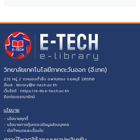
วิทยาลัยเทคโนโลยีภาคตะวันออก (อี.เทค)
231 หมู่ 2 ต.หนองตำลึง อ.พานทอง จ.ชลบุรี 20160
อีเมล :
library@e-tech.ac.th
เว็บไซต์ :
https://e-lib.e-tech.ac.th
ติดต่อบรรณารักษ์
นโยบาย
- นโยบายคุกกี้
- นโยบายการคุ้มครองข้อมูลส่วนบุคคล
- ข้อกำหนดและเงื่อนไข
ดาวน์โหลดใช้งานบนแอปพลิเคชัน