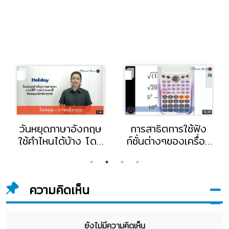
วันหยุดภาษาอังกฤษ
การสาธิตการใช้ฟัง
ใช้คำไหนได้บ้าง โดย
ก์ชั่นต่างๆของเครื่อง
อาจารย์ณัฐธิดา
คิดเลขช่าง โดยอา
อินทร์อาสา อาจารย์
จารย์กฤษณ ลีธนานุ
แผนกภาษาอังกฤษ-
วัฒน์ อาจารย์แผนก
ความคิดเห็น
พลานามัย วิทยาลัย
ช่างเทคนิค
อี.เทค
อุตสาหกรรม
ยังไม่มีความคิดเห็น