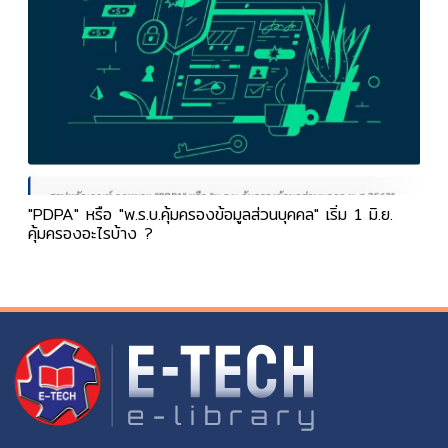
"PDPA" หรือ "พ.ร.บ.คุ้มครองข้อมูลส่วนบุคคล" เริ่ม 1 มิ.ย.
คุ้มครองอะไรบ้าง ?