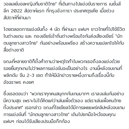
วอลเลย์บอลหญิงทีมชาติไทย" ที่เดินทางไปแข่งขันรายการ เนชั่นส์
ลีก 2022 สัปดาห์แรก ที่กรุงอังการา ประเทศตุรเคีย เมื่อช่วง
สัปดาห์ที่ผ่านมา
โดยตลอดการแข่งขันทั้ง 4 นัด ที่ผ่านมา แฟนๆ ชาวไทยที่ไปใช้ชีวิต
ในต่างแดน และ กองเชียร์เจ้าถิ่นต่างพร้อมใจกันส่งเสียงเชียร์ "นัก
ตบลูกยางสาวไทย" กันอย่างพร้อมเพรียง สร้างความแปลกใจให้กับ
สื่อต่างชาติ
ขณะที่หลายชาติก็ตั้งคำถามว่าเหตุใดทำไมพวกเธอถึงลงแข่งด้วย
รอยยิ้มทุกเกมไม่ว่าผลการแข่งขันจะเป็นอย่างไร งานนี้หลังจบเกมที่
พลิกดับ จีน 2-3 เซต ทำให้มีนักข่าวรายหนึ่งถามถึงเรื่องนี้กับ
อัจฉราพร คงยศ
ซึ่งเธอตอบว่า "พวกเราทุกคนสนุกกกับเกมมากๆ เราลงเล่นกันอย่าง
มีความสุข เพราะไม่ได้คิดแค่ว่าเล่นเพื่อตัวเอง แต่เราเล่นเพื่อคนไทย
ทั้งประเทศ" เธอกล่าว ขณะที่โซเชียลได้มีการเผยแพร่คลิปหลังจบเกม
การแข่งขันที่ "นักตบลูกยางสาวไทย" เดินไปยกมือไหว้ขอบคุณ
แฟนๆ ก่อนได้รับเสียงปรบมือกึกก้อง