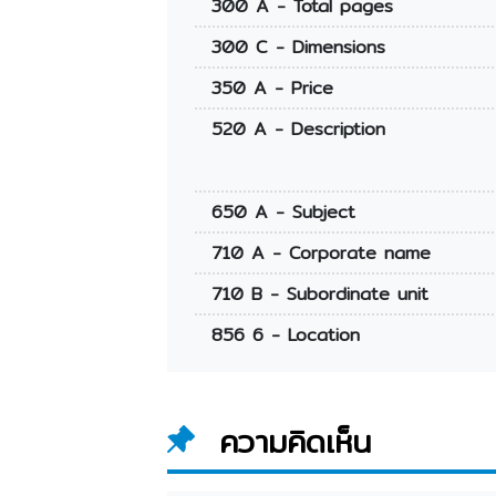
300 A - Total pages
300 C - Dimensions
350 A - Price
520 A - Description
650 A - Subject
710 A - Corporate name
710 B - Subordinate unit
856 6 - Location
ความคิดเห็น