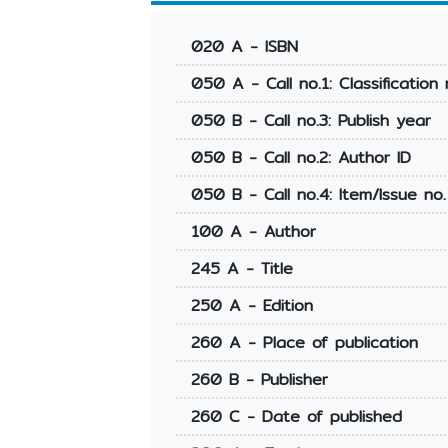
020 A - ISBN
050 A - Call no.1: Classification 
050 B - Call no.3: Publish year
050 B - Call no.2: Author ID
050 B - Call no.4: Item/Issue no.
100 A - Author
245 A - Title
250 A - Edition
260 A - Place of publication
260 B - Publisher
260 C - Date of published