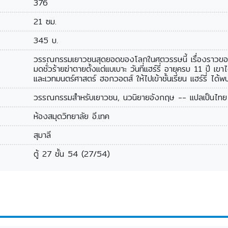
376
21 ซม.
345 บ.
วรรณกรรมเยาวชนสุดยอดของโลกในศตวรรษนี้ เรื่องราวของเด็
มดชั่วร้ายฆ่าตายตั้งแต่แบเบาะ วันที่แฮร์รี่ อายุครบ 11 ปี 
และเวทมนตร์ศาสตร์ ฮอกวอตส์ ให้ไปเข้าชั้นเรียน แฮร์รี่ ได้พบเพ
วรรณกรรมสำหรับเยาวชน, นวนิยายอังกฤษ -- แปลเป็นไทย
ห้องสมุดวิทยาลัย อี.เทค
สุมาลี
ตู้ 27 ชั้น 54 (27/54)