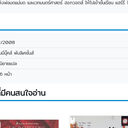
่อมดแม่มด และเวทมนตร์ศาสตร์ ฮอกวอตส์ ให้ไปเข้าชั้นเรียน แฮร์รี่ ได้พ
2/2008
มีบุ๊คส์ พับลิเคชั่นส์
นิยายแปล
6 หน้า
่มีคนสนใจอ่าน