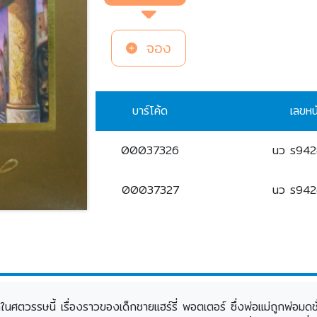
จอง
บาร์โค้ด
เลขหน
00037326
นว ร94
00037327
นว ร94
ษนี้ เรื่องราวของเด็กชายแฮร์รี่ พอตเตอร์ ซึ่งพ่อแม่ถูกพ่อมดชั่วร้า