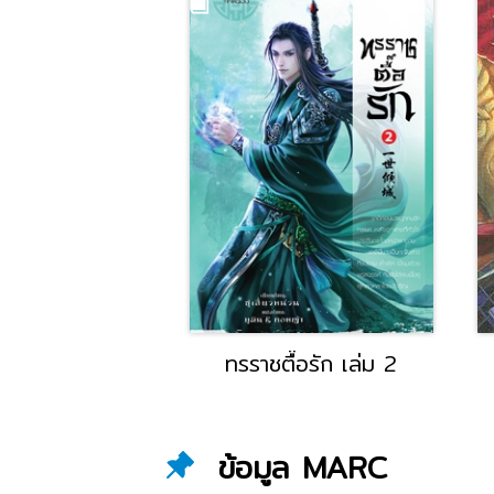
ื๊อรัก เล่ม 1
ทรราชตื๊อรัก เล่ม 2
ข้อมูล MARC