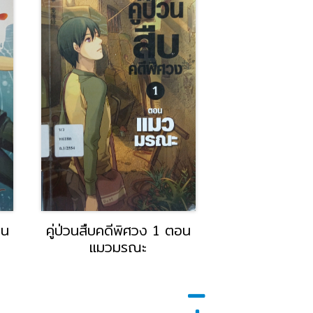
อน
คู่ป่วนสืบคดีพิศวง 1 ตอน
เพอร์ซีย์ แจ็กสั
แมวมรณะ
คำสาบแห่งไทท
Jackson & Th
Curs