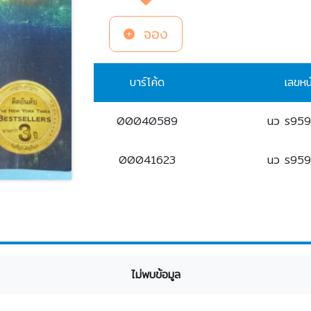
จอง
บาร์โค้ด
เลขหน
00040589
นว ร95
00041623
นว ร95
ไม่พบข้อมูล