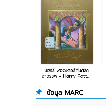
จ็กสัน เล่ม 3 กับ
แฮร์รี่ พอตเตอร์กับศิลา
งไททัน = Percy
อาถรรพ์ = Harry Potter
& The Titan's
and The Philosopher's
Curse
Stone
ข้อมูล MARC