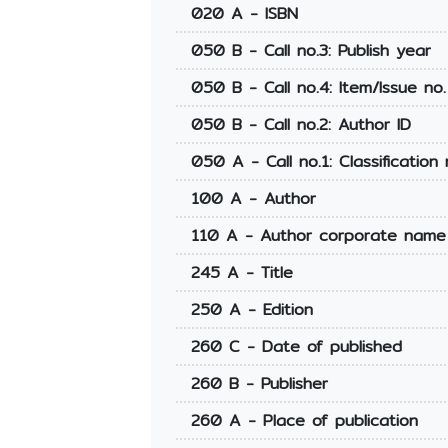
020 A - ISBN
050 B - Call no.3: Publish year
050 B - Call no.4: Item/Issue no.
050 B - Call no.2: Author ID
050 A - Call no.1: Classification 
100 A - Author
110 A - Author corporate name
245 A - Title
250 A - Edition
260 C - Date of published
260 B - Publisher
260 A - Place of publication