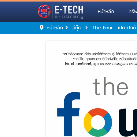
หน้าหลัก
ทรั
หน้าหลัก
อีบุ๊ค
The Four : เปิดโปง