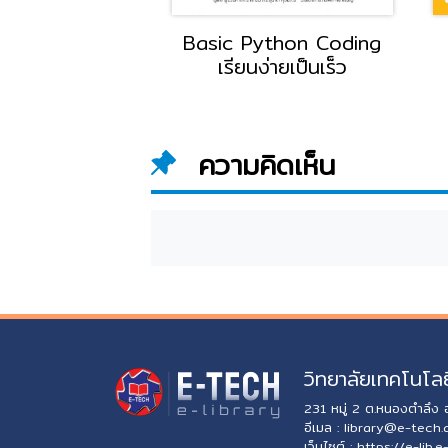
ing ด้วย Visual
Basic Python Coding
บับผู้เริ่มต้น
เรียนง่ายเป็นเร็ว
ความคิดเห็น
วิทยาลัยเทคโนโลย
231 หมู่ 2 ต.หนองตำลึง
อีเมล :
library@e-tech.
เว็บไซต์ :
https://e-lib.e