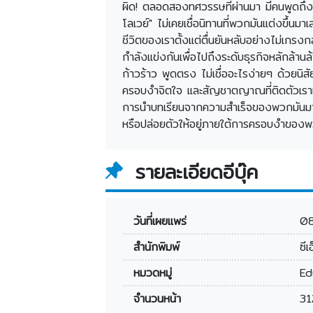
ผิด! ตลอดสองทศวรรษที่ผ่านมา มีคนพูดถึงธ
โลเวย์" ไม่เคยเชื่อนิทานที่พวกมันแต่งขึ้นมา
ชีวิตของเราตั้งแต่ตื่นยันหลับอย่างไม่เกรงก
กำลังแข่งกันเพื่อไปถึงระดับธุรกิจหลักล้านล
ก้าวร้าว พูดตรง ไม่เชื่ออะไรง่ายๆ ด้วยนิสั
ครอบงำจิตใจ และสัญชาตญาณที่ติดตัวเรามาตั้
การนำบทเรียนจากความสำเร็จของพวกมันมาใช้ใ
หรือปล่อยตัวให้อยู่ภายใต้การครอบงำของพวก
รายละเอียดอีบุ๊ค
วันที่เผยแพร่
0
สำนักพิมพ์
ซีเ
หมวดหมู่
Ed
จำนวนหน้า
31