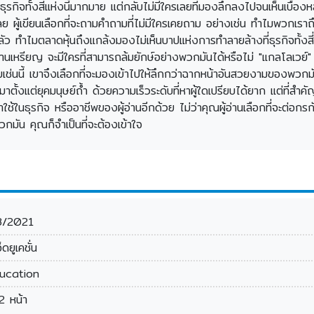
ุรกิจทั้งสี่แห่งนี้มากมาย แต่กลับไม่มีใครเลยที่มองลึกลงไปจนเห็นเบื
เลย ผู้เขียนเลือกที่จะถามคำถามที่ไม่มีใครเคยถาม อย่างเช่น ทำไมพวกเราถึง
ลัว ทำไมตลาดหุ้นถึงแกล้งมองไม่เห็นบาปแห่งการทำลายล้างที่ธุรกิจทั้งสี่กร
้านเหรียญ จะมีใครที่สามารถล้มยักษ์อย่างพวกมันได้หรือไม่ "แกลโลเวย์" ค
ยเช่นนี้ เขาจึงเลือกที่จะมองเข้าไปให้ลึกกว่าฉากหน้าอันสวยงามของพวกมัน 
งแต่ยุคมนุษย์ถ้ำ ด้วยความเร็วระดับที่หาผู้ใดเปรียบได้ยาก แต่ที่สำคัญก
นธุรกิจ หรืออาชีพของผู้อ่านอีกด้วย ไม่ว่าคุณผู้อ่านเลือกที่จะต่อกรก
มัน คุณก็จำเป็นที่จะต้องเข้าใจ
8/2021
อ็ดยูเคชั่น
ucation
2 หน้า