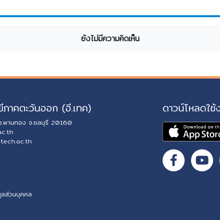
ยังไม่มีความคิดเห็น
ีภาคตะวันออก (อี.เทค)
ดาวน์โหลดใช้
 อ.พานทอง จ.ชลบุรี 20160
ac.th
-tech.ac.th
ูลส่วนบุคคล