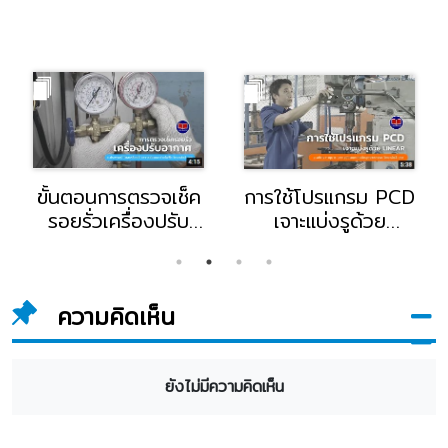
ขั้นตอนการตรวจเช็ค
การใช้โปรแกรม PCD
รอยรั่วเครื่องปรับ
เจาะแบ่งรูด้วย
อากาศ โดย
Linear โดย อ.อดิศร
อ.ประพาส ไพล
กานุมาร อาจารย์
เหลืองดี อาจารย์
แผนกช่างเทคนิค
ความคิดเห็น
แผนกช่างไฟฟ้า
อุตสาหกรรม
วิทยาลัยอี.เทค
วิทยาลัยอี.เทค
ยังไม่มีความคิดเห็น