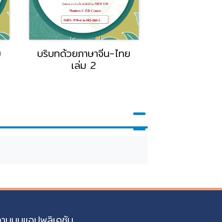
ย
บริบทด้วยภาษาจีน-ไทย
ทำไมคนรวยยิ่งร
เล่ม 2
รวยสอนลู
มหาวิทยาลัย
Rich Are 
Rich
งานบนแอปพลิเคชัน