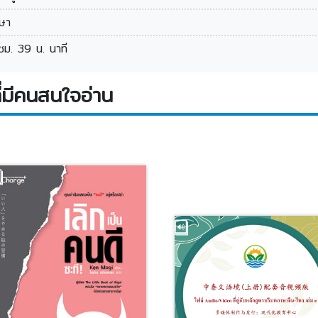
ษา
ชม. 39 น. นาที
่มีคนสนใจอ่าน