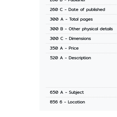
260 C - Date of published
300 A - Total pages
300 B - Other physical details
300 C - Dimensions
350 A - Price
520 A - Description
650 A - Subject
856 6 - Location