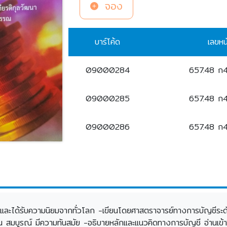
จอง
บาร์โค้ด
เลขหน
09000284
657.48 ก
09000285
657.48 ก
09000286
657.48 ก
สสิกและได้รับความนิยมจากทั่วโลก -เขียนโดยศาสตราจารย์ทางการบั
มบูรณ์ มีความทันสมัย -อธิบายหลักและแนวคิดทางการบัญชี อ่านเข้าใจง