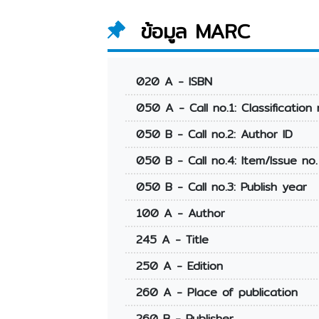
ทางการเงินไทย
ข้อมูล MARC
020 A - ISBN
050 A - Call no.1: Classification 
050 B - Call no.2: Author ID
050 B - Call no.4: Item/Issue no.
050 B - Call no.3: Publish year
100 A - Author
245 A - Title
250 A - Edition
260 A - Place of publication
260 B - Publisher