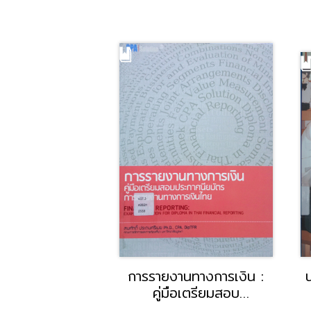
Roxenia เล่ม 1
การรายงานทางการเงิน :
 เซเรลล่า
คู่มือเตรียมสอบ
ประกาศนียบัตรการรายงาน