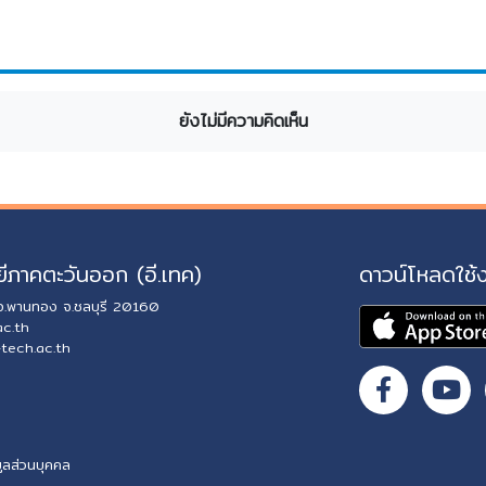
ยังไม่มีความคิดเห็น
ีภาคตะวันออก (อี.เทค)
ดาวน์โหลดใช้
 อ.พานทอง จ.ชลบุรี 20160
ac.th
-tech.ac.th
ูลส่วนบุคคล