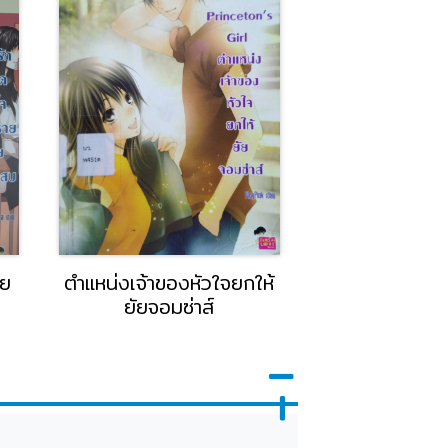
าย
ตำแหน่งเจ้าของหัวใจยกให้
หัวใจซ
ยัยจอมซ่าส์