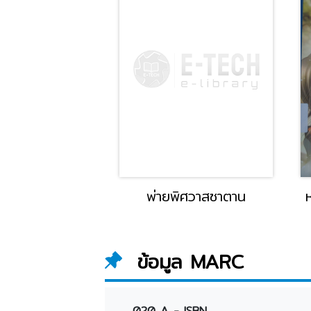
ักกลางสายฝน
พ่ายพิศวาสซาตาน
ข้อมูล MARC
020 A - ISBN