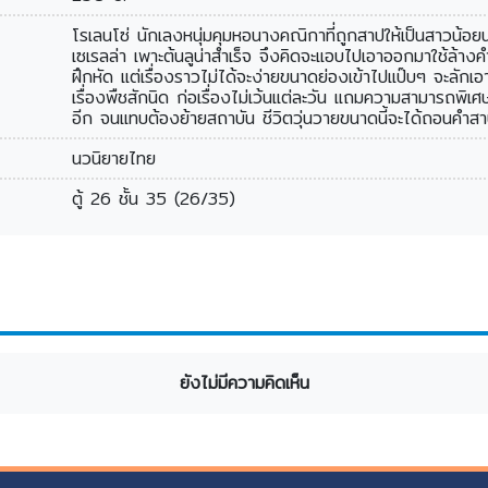
โรเลนโซ่ นักเลงหนุ่มคุมหอนางคณิกาที่ถูกสาปให้เป็นสาวน้อยน่าร
เซเรลล่า เพาะต้นลูน่าสำเร็จ จึงคิดจะแอบไปเอาออกมาใช้ล้าง
ฝึกหัด แต่เรื่องราวไม่ได้จะง่ายขนาดย่องเข้าไปแป๊บๆ จะลักเอาต
เรื่องพืชสักนิด ก่อเรื่องไม่เว้นแต่ละวัน แถมความสามารถพิ
อีก จนแทบต้องย้ายสถาบัน ชีวิตวุ่นวายขนาดนี้จะได้ถอนคำสาป
นวนิยายไทย
ตู้ 26 ชั้น 35 (26/35)
ยังไม่มีความคิดเห็น