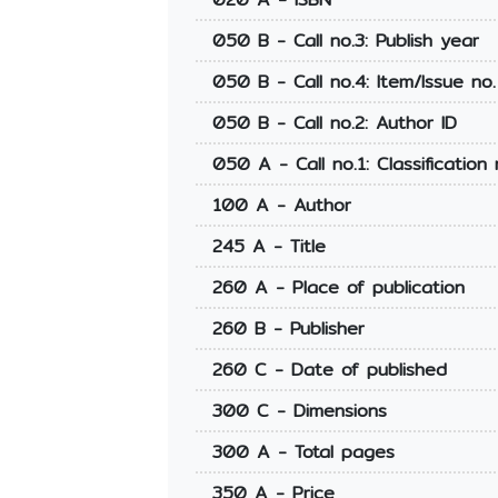
050 B - Call no.3: Publish year
050 B - Call no.4: Item/Issue no.
050 B - Call no.2: Author ID
050 A - Call no.1: Classification 
100 A - Author
245 A - Title
260 A - Place of publication
260 B - Publisher
260 C - Date of published
300 C - Dimensions
300 A - Total pages
350 A - Price