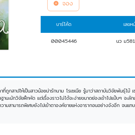
จอง
บาร์โค้ด
เลขหน
00045446
นว ม58
ี่ถูกสาปให้เป็นสาวน้อยน่ารักนาม โรเซเนีย รู้มาว่าสถาบันวิจัยพันธุ์ไม้ 
ะนักวิจัยฝึกหัด แต่เรื่องราวไม่ได้จะง่ายขนาดย่องเข้าไปแป๊บๆ จะลักเอาต
 แถมความสามารถพิเศษยังไปเข้าตาองค์ชายแห่งอารากอนอย่างจังอีก จนแทบต