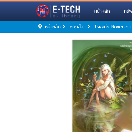
หน้าหลัก
ทรั
หน้าหลัก
หนังสือ
โรเซเนีย Roxenia เ