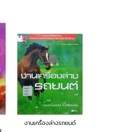
่มีเนื้อหา
ระบบเครื่องล่างรถยนต์
กา
บต่างๆ ของ
Adva