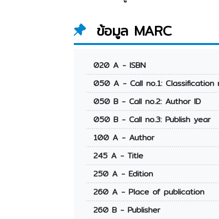
ข้อมูล MARC
020 A - ISBN
050 A - Call no.1: Classification 
050 B - Call no.2: Author ID
050 B - Call no.3: Publish year
100 A - Author
245 A - Title
250 A - Edition
260 A - Place of publication
260 B - Publisher