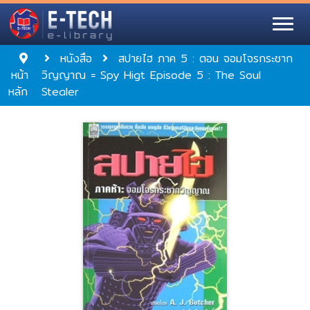
หนังสือ
สปายไฮ ภาค 5 : ตอน จอมโจรกระชาก
หน้า
วิญญาณ = Spy Higt Episode 5 : The Soul
หลัก
Stealer