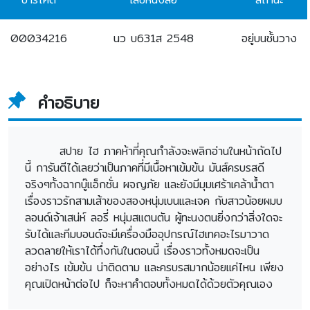
00034216
นว บ631ส 2548
อยู่บนชั้นวาง
คำอธิบาย
สปาย ไฮ ภาคห้าที่คุณกำลังจะพลิกอ่านในหน้าถัดไป
นี้ การันตีได้เลยว่าเป็นภาคที่มีเนื้อหาเข้มข้น มันส์ครบรสดี
จริงๆทั้งฉากบู๊แอ็กชั่น ผจญภัย และยังมีมุมเศร้าเคล้าน้ำตา
เรื่องราวรักสามเส้าของสองหนุ่มเบนและเจค กับสาวน้อยผมบ
ลอนด์เจ้าเสน่ห์ ลอรี่ หนุ่มสแตนตัน ผู้ทะนงตนยิ่งกว่าสิ่งใดจะ
รับได้และทีมบอนด์จะมีเครื่องมืออุปกรณ์ไฮเทคอะไรมาวาด
ลวดลายให้เราได้ทึ่งกันในตอนนี้ เรื่องราวทั้งหมดจะเป็น
อย่างไร เข้มข้น น่าติดตาม และครบรสมากน้อยแค่ไหน เพียง
คุณเปิดหน้าต่อไป ก็จะหาคำตอบทั้งหมดได้ด้วยตัวคุณเอง