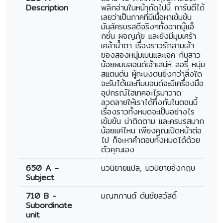
Description
พลิกอ่านในหน้าถัดไปนี้ การันตีได้
เลยว่าเป็นภาคที่มีเนื้อหาเข้มข้น
มันส์ครบรสดีจริงๆทั้งฉากบู๊แอ็
กชั่น ผจญภัย และยังมีมุมเศร้า
เคล้าน้ำตา เรื่องราวรักสามเส้า
ของสองหนุ่มเบนและเจค กับสาว
น้อยผมบลอนด์เจ้าเสน่ห์ ลอรี่ หนุ่ม
สแตนตัน ผู้ทะนงตนยิ่งกว่าสิ่งใด
จะรับได้และทีมบอนด์จะมีเครื่องมือ
อุปกรณ์ไฮเทคอะไรมาวาด
ลวดลายให้เราได้ทึ่งกันในตอนนี้
เรื่องราวทั้งหมดจะเป็นอย่างไร
เข้มข้น น่าติดตาม และครบรสมาก
น้อยแค่ไหน เพียงคุณเปิดหน้าต่อ
ไป ก็จะหาคำตอบทั้งหมดได้ด้วย
ตัวคุณเอง
650 A -
นวนิยายแปล, นวนิยายอังกฤษ
Subject
710 B -
มณฑกานต์ ตันชัยสวัสดิ์
Subordinate
unit