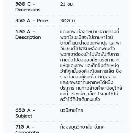
300 C -
21 ชม.
Dimensions
350 A - Price
300 บ.
520 A -
แดนเทพ คือจุดหมายปลายทางที่
Description
พวกโรเซเนียจะไปตามหาไวน์
ตามคำแนะนำของเทพหนุ่ม และพา
วินเซนต์ไปเสริมพลังเทพในตัว
พวกเขาต้องเข้าไปพัวพันกับการ
หายตัวไปขององค์ชายรัชทายาท
แห่งแดนเทพ และศึกชิงตำแหน่ง
ว่าที่คู่หมั้นองค์หญิงสการ์เล็ต ซึ่ง
รางวัลของผู้ชนะคือ หญิงงาม
และขอพรจากมหาเทพได้หนึ่ง
ประการ หนทางล้างคำสาปอยู่ใกล้
แค่นี้ โรเซเนีย…เอ๊ย! โรเลนโซ่ไม่
คว้าไว้ก็บ้าเต็มทนแล้ว
650 A -
นวนิยายไทย
Subject
710 A -
ห้องสมุดวิทยาลัย อี.เทค
Corporate