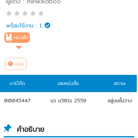
ผู้แต่ง : minikikaboo
พร้อมใช้งาน :
1
หนังสือ
จอง
บาร์โค้ด
เลขหนังสือ
สถานะ
00045447
นว ม581ร 2559
อยู่บนชั้นวาง
คำอธิบาย