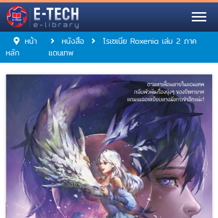
หน้า
หนังสือ
โรเซเนีย Roxenia เล่ม 2 ภาค
หลัก
แดนเทพ