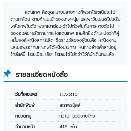
แดนเทพ คือจุดหมายปลายทางที่พวกโรเซเนียจะไป
ตามหาไวน์ ตามคำแนะนำของเทพหนุ่ม และพาวินเซนต์ไปเสริม
พลังเทพในตัว พวกเขาต้องเข้าไปพัวพันกับการหายตัวไป
ขององค์ชายรัชทายาทแห่งแดนเทพ และศึกชิงตำแหน่งว่าที่คู่
หมั้นองค์หญิงสการ์เล็ต ซึ่งรางวัลของผู้ชนะคือ หญิงงาม
และขอพรจากมหาเทพได้หนึ่งประการ หนทางล้างคำสาปอยู่
ใกล้แค่นี้ โรเซเนีย…เอ๊ย! โรเลนโซ่ไม่คว้าไว้ก็บ้าเต็มทนแล้ว
รายละเอียดหนังสือ
วันที่เผยแพร่
11/2016
สำนักพิมพ์
สถาพรบุ๊คส์
หมวดหมู่
ทั่วไป, นวนิยายไทย
จำนวนหน้า
416 หน้า