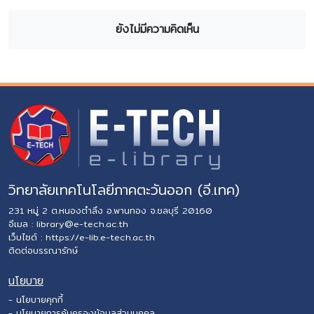
ยังไม่มีความคิดเห็น
วิทยาลัยเทคโนโลยีภาคตะวันออก (อี.เทค)
231 หมู่ 2 ต.หนองตำลึง อ.พานทอง จ.ชลบุรี 20160
อีเมล :
library@e-tech.ac.th
เว็บไซต์ :
https://e-lib.e-tech.ac.th
ติดต่อบรรณารักษ์
นโยบาย
- นโยบายคุกกี้
- นโยบายการคุ้มครองข้อมูลส่วนบุคคล